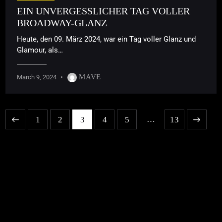
EIN UNVERGESSLICHER TAG VOLLER
BROADWAY-GLANZ
Heute, den 09. März 2024, war ein Tag voller Glanz und
Glamour, als…
MAVE
March 9, 2024
…
1
2
3
4
5
>
13