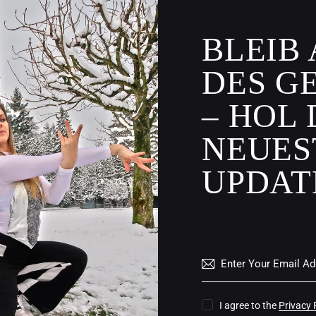
BLEIB
DES G
– HOL 
NEUES
UPDAT
I agree to the
Privacy 